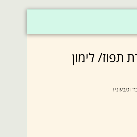
- מארזי שי
לחמים וקרקרים
בריאות של גרנולה
 תפוז/ לימון
ד וטבעוני !