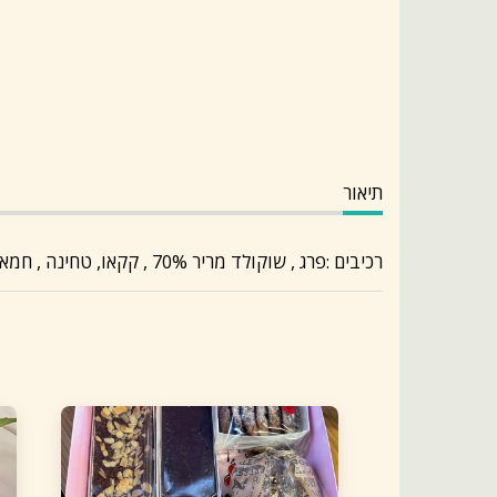
תיאור
רכיבים :פרג , שוקולד מריר 70% , קקאו, טחינה , חמאת קקאו, מייפל טהור, מלח הימלאיה ורוד , רסק תפוחים אורגני , קרם קוקוס , וניל טהור, חמאת שקדים ,תפוז / לימון .